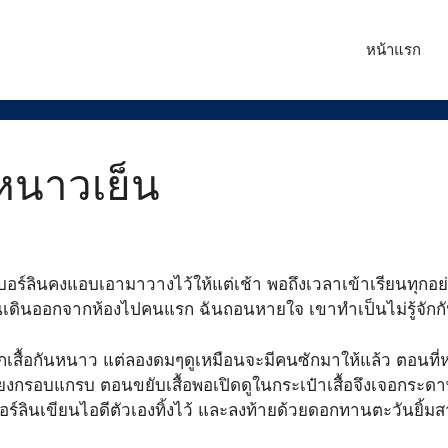
หน้าแรก
หนาวเย็น
บอร์ลินคงแอบเอามาวางไว้ให้แต่เช้า พอถึงเวลาเข้าเรียนทุกอย่
เดินออกจากห้องไปคนแรก ฉันถอนหายใจ เขาทำเป็นไม่รู้จักกันทั้
เสื้อกันหนาว แต่ลองดมๆดูเหมือนจะมีคนซักมาให้แล้ว ตอนที่ห
สียงกรอบแกรบ ตอนขยับเสื้อพอเปิดดูในกระเป๋าเสื้อจึงเจอกระดา
บอร์ลินเขียนไอดีตัวเองทิ้งไว้ และลงท้ายด้วยดอกทานตะวันยิ้