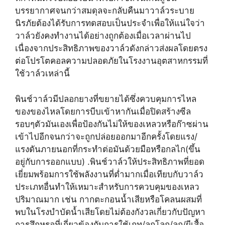
บรรยากาศจนกว่าสมดุลจะกลับคืนมาวาล์วระบาย
นิรภัยต้องได้รับการทดสอบเป็นประจำเพื่อให้แน่ใจว่า
วาล์วยังคงทำงานได้อย่างถูกต้องเมื่อเวลาผ่านไป
เนื่องจากประสิทธิภาพของวาล์วดังกล่าวส่งผลโดยตรง
ต่อโปรโตคอลความปลอดภัยในโรงงานอุตสาหกรรมที่
ใช้วาล์วเหล่านี้
พินช์วาล์วมีปลอกยางที่ขยายได้ซึ่งควบคุมการไหล
ของของไหลโดยการบีบเข้าหากันเมื่อปิดสร้างซีล
รอบๆตัวมันเองเพื่อป้องกันไม่ให้ของเหลวหรือก๊าซผ่าน
เข้าไปอีกจนกว่าจะถูกปล่อยออกมาอีกครั้งโดยแรง/
แรงดันภายนอกที่กระทำต่อมันด้วยมือหรือกลไก(ขึ้น
อยู่กับการออกแบบ) .พินช์วาล์วให้ประสิทธิภาพที่ยอด
เยี่ยมพร้อมการใช้พลังงานที่ต่ำมากเมื่อเทียบกับวาล์ว
ประเภทอื่นทำให้เหมาะสำหรับการควบคุมของเหลว
ปริมาณมาก เช่น กากตะกอนน้ำเสียหรือโคลนผสมที่
พบในโรงบำบัดน้ำเสียโดยไม่ต้องกังวลเกี่ยวกับปัญหา
การสึกหรอที่เกี่ยวข้องกับการใช้เกท/ลูกโลก/ลูก/ผีเสื้อ