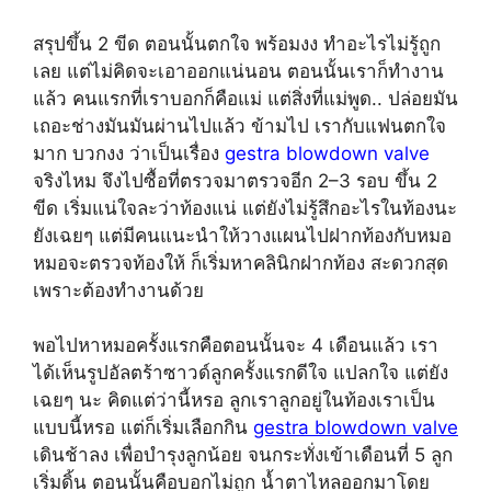
สรุปขึ้น 2 ขีด ตอนนั้นตกใจ พร้อมงง ทำอะไรไม่รู้ถูก
เลย แต่ไม่คิดจะเอาออกแน่นอน ตอนนั้นเราก็ทำงาน
แล้ว คนแรกที่เราบอกก็คือแม่ แต่สิ่งที่แม่พูด.. ปล่อยมัน
เถอะช่างมันมันผ่านไปแล้ว ข้ามไป เรากับแฟนตกใจ
มาก บวกงง ว่าเป็นเรื่อง
gestra blowdown valve
จริงไหม จึงไปซื้อที่ตรวจมาตรวจอีก 2–3 รอบ ขึ้น 2
ขีด เริ่มแน่ใจละว่าท้องแน่ แต่ยังไม่รู้สึกอะไรในท้องนะ
ยังเฉยๆ แต่มีคนแนะนำให้วางแผนไปฝากท้องกับหมอ
หมอจะตรวจท้องให้ ก็เริ่มหาคลินิกฝากท้อง สะดวกสุด
เพราะต้องทำงานด้วย
พอไปหาหมอครั้งแรกคือตอนนั้นจะ 4 เดือนแล้ว เรา
ได้เห็นรูปอัลตร้าซาวด์ลูกครั้งแรกดีใจ แปลกใจ แต่ยัง
เฉยๆ นะ คิดแต่ว่านี้หรอ ลูกเราลูกอยู่ในท้องเราเป็น
แบบนี้หรอ แต่ก็เริ่มเลือกกิน
gestra blowdown valve
เดินช้าลง เพื่อบำรุงลูกน้อย จนกระทั่งเข้าเดือนที่ 5 ลูก
เริ่มดิ้น ตอนนั้นคือบอกไม่ถูก น้ำตาไหลออกมาโดย