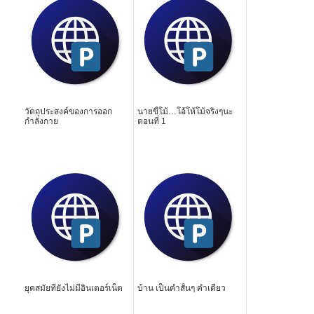
วัตถุประสงค์ของการออก
นายขี้โม้…โอ้โห้โม้จริงๆนะ
กำลังกาย
ตอนที่ 1
ยุคสมัยที่ยังไม่มีอินเตอร์เน็ต
บ้าน เป็นคำสั้นๆ คำเดียว