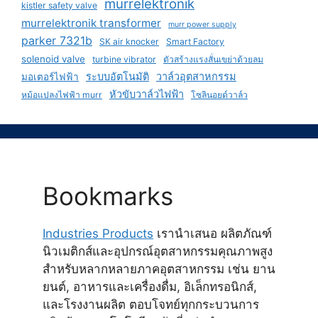
murrelektronik
kistler safety valve
murrelektronik transformer
murr power supply
parker 7321b
SK air knocker
Smart Factory
solenoid valve
turbine vibrator
ตัวสร้างแรงสั่นเขย่าด้วยลม
ระบบอัตโนมัติ
วาล์วอุตสาหกรรม
มอเตอร์ไฟฟ้า
หัวขับวาล์วไฟฟ้า
หม้อแปลงไฟฟ้า murr
โซลินอยด์วาล์ว
Bookmarks
Industries Products
เรานำเสนอ ผลิตภัณฑ์
นิวเมติกส์และอุปกรณ์อุตสาหกรรมคุณภาพสูง
สำหรับหลากหลายภาคอุตสาหกรรม เช่น ยาน
ยนต์, อาหารและเครื่องดื่ม, อิเล็กทรอนิกส์,
และโรงงานผลิต ตอบโจทย์ทุกกระบวนการ