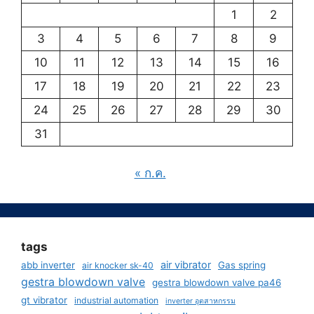
1
2
3
4
5
6
7
8
9
10
11
12
13
14
15
16
17
18
19
20
21
22
23
24
25
26
27
28
29
30
31
« ก.ค.
tags
air vibrator
abb inverter
Gas spring
air knocker sk-40
gestra blowdown valve
gestra blowdown valve pa46
gt vibrator
industrial automation
inverter อุตสาหกรรม