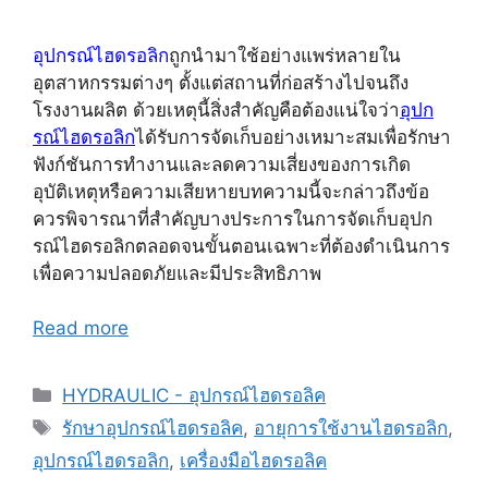
อุปกรณ์ไฮดรอลิก
ถูกนำมาใช้อย่างแพร่หลายใน
อุตสาหกรรมต่างๆ ตั้งแต่สถานที่ก่อสร้างไปจนถึง
โรงงานผลิต ด้วยเหตุนี้สิ่งสำคัญคือต้องแน่ใจว่า
อุปก
รณ์ไฮดรอลิก
ได้รับการจัดเก็บอย่างเหมาะสมเพื่อรักษา
ฟังก์ชันการทำงานและลดความเสี่ยงของการเกิด
อุบัติเหตุหรือความเสียหายบทความนี้จะกล่าวถึงข้อ
ควรพิจารณาที่สำคัญบางประการในการจัดเก็บอุปก
รณ์ไฮดรอลิกตลอดจนขั้นตอนเฉพาะที่ต้องดำเนินการ
เพื่อความปลอดภัยและมีประสิทธิภาพ
Read more
Categories
HYDRAULIC - อุปกรณ์ไฮดรอลิค
Tags
รักษาอุปกรณ์ไฮดรอลิค
,
อายุการใช้งานไฮดรอลิก
,
อุปกรณ์ไฮดรอลิก
,
เครื่องมือไฮดรอลิค