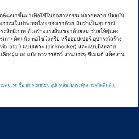
่ถูกพัฒนาขึ้นมาเพื่อใช้ในอุตสาหกรรมหลากหลาย ปัจจุบัน
าหกรรมในประเทศไทยของเราด้วย นับว่าเป็นอุปกรณ์
ระสิทธิภาพ ตัวสร้างแรงสั่นเขย่าด้วยลม ช่วยให้ฝุ่นผง
การเกาะติดผนัง ท่อไซโลหรือ หรือฮอปเปอร์ อุปกรณ์สร้าง
ir vibrator) แบบเคาะ (air knocker) และแบบยิงทลาย
ียงฝุ่น ผง แป้ง อาหารสัตว์ งานบรรจุ ซีเมนต์ แพ็คงาน
ด้วยลม
,
หาซื้อ air vibrator
,
อุปกรณ์ช่วยกระตุ้นการผลิตสินค้า
,