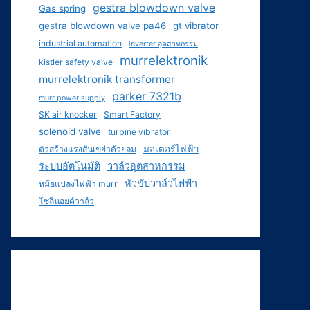
gestra blowdown valve
Gas spring
gestra blowdown valve pa46
gt vibrator
industrial automation
inverter อุตสาหกรรม
murrelektronik
kistler safety valve
murrelektronik transformer
parker 7321b
murr power supply
SK air knocker
Smart Factory
solenoid valve
turbine vibrator
มอเตอร์ไฟฟ้า
ตัวสร้างแรงสั่นเขย่าด้วยลม
ระบบอัตโนมัติ
วาล์วอุตสาหกรรม
หัวขับวาล์วไฟฟ้า
หม้อแปลงไฟฟ้า murr
โซลินอยด์วาล์ว