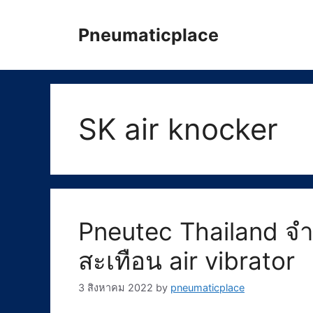
Skip
to
Pneumaticplace
content
SK air knocker
Pneutec Thailand จำห
สะเทือน air vibrator
3 สิงหาคม 2022
by
pneumaticplace