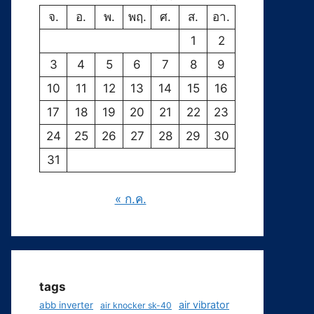
จ.
อ.
พ.
พฤ.
ศ.
ส.
อา.
1
2
3
4
5
6
7
8
9
10
11
12
13
14
15
16
17
18
19
20
21
22
23
24
25
26
27
28
29
30
31
« ก.ค.
tags
air vibrator
abb inverter
air knocker sk-40