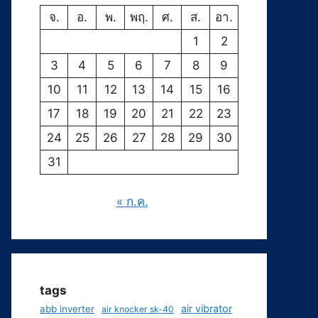
จ.
อ.
พ.
พฤ.
ศ.
ส.
อา.
1
2
3
4
5
6
7
8
9
10
11
12
13
14
15
16
17
18
19
20
21
22
23
24
25
26
27
28
29
30
31
« ก.ค.
tags
air vibrator
abb inverter
air knocker sk-40