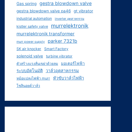
gestra blowdown valve
Gas spring
gestra blowdown valve pa46
gt vibrator
industrial automation
inverter อุตสาหกรรม
murrelektronik
kistler safety valve
murrelektronik transformer
parker 7321b
murr power supply
SK air knocker
Smart Factory
solenoid valve
turbine vibrator
มอเตอร์ไฟฟ้า
ตัวสร้างแรงสั่นเขย่าด้วยลม
ระบบอัตโนมัติ
วาล์วอุตสาหกรรม
หัวขับวาล์วไฟฟ้า
หม้อแปลงไฟฟ้า murr
โซลินอยด์วาล์ว