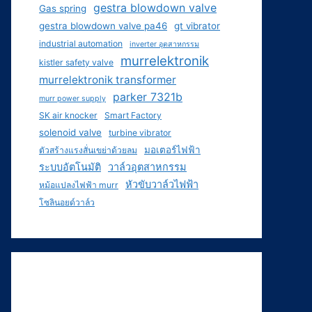
gestra blowdown valve
Gas spring
gestra blowdown valve pa46
gt vibrator
industrial automation
inverter อุตสาหกรรม
murrelektronik
kistler safety valve
murrelektronik transformer
parker 7321b
murr power supply
SK air knocker
Smart Factory
solenoid valve
turbine vibrator
มอเตอร์ไฟฟ้า
ตัวสร้างแรงสั่นเขย่าด้วยลม
ระบบอัตโนมัติ
วาล์วอุตสาหกรรม
หัวขับวาล์วไฟฟ้า
หม้อแปลงไฟฟ้า murr
โซลินอยด์วาล์ว