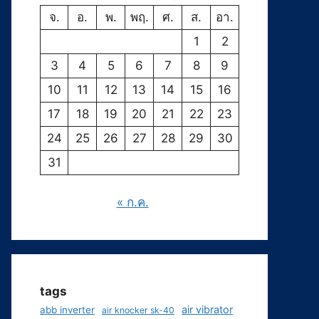
จ.
อ.
พ.
พฤ.
ศ.
ส.
อา.
1
2
3
4
5
6
7
8
9
10
11
12
13
14
15
16
17
18
19
20
21
22
23
24
25
26
27
28
29
30
31
« ก.ค.
tags
air vibrator
abb inverter
air knocker sk-40