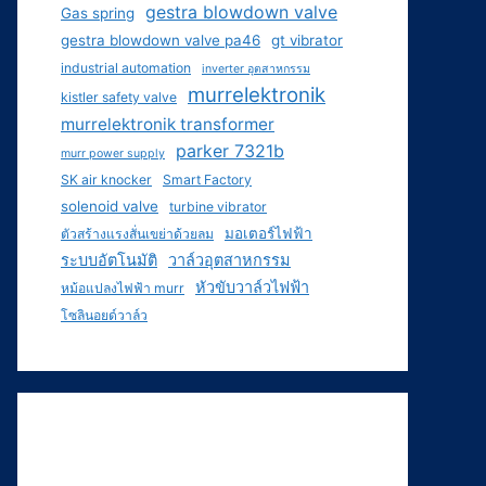
gestra blowdown valve
Gas spring
gestra blowdown valve pa46
gt vibrator
industrial automation
inverter อุตสาหกรรม
murrelektronik
kistler safety valve
murrelektronik transformer
parker 7321b
murr power supply
SK air knocker
Smart Factory
solenoid valve
turbine vibrator
มอเตอร์ไฟฟ้า
ตัวสร้างแรงสั่นเขย่าด้วยลม
ระบบอัตโนมัติ
วาล์วอุตสาหกรรม
หัวขับวาล์วไฟฟ้า
หม้อแปลงไฟฟ้า murr
โซลินอยด์วาล์ว