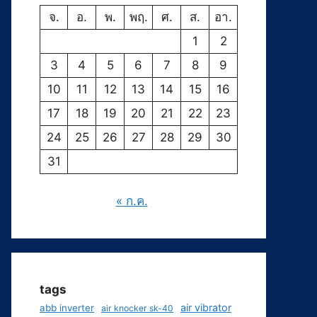
จ.
อ.
พ.
พฤ.
ศ.
ส.
อา.
1
2
3
4
5
6
7
8
9
10
11
12
13
14
15
16
17
18
19
20
21
22
23
24
25
26
27
28
29
30
31
« ก.ค.
tags
air vibrator
abb inverter
air knocker sk-40