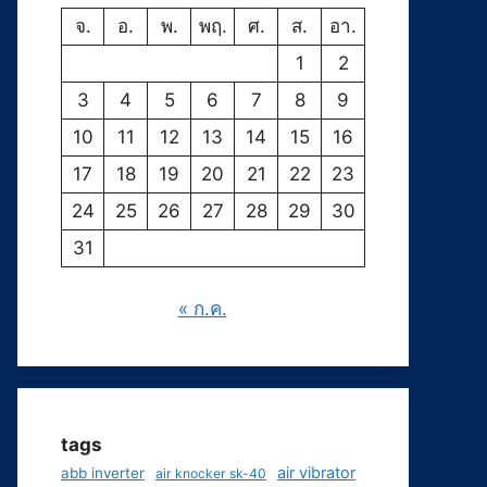
จ.
อ.
พ.
พฤ.
ศ.
ส.
อา.
1
2
3
4
5
6
7
8
9
10
11
12
13
14
15
16
17
18
19
20
21
22
23
24
25
26
27
28
29
30
31
« ก.ค.
tags
air vibrator
abb inverter
air knocker sk-40