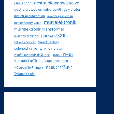
gestra blowdown valve
Gas spring
gestra blowdown valve pa46
gt vibrator
industrial automation
inverter อุตสาหกรรม
murrelektronik
kistler safety valve
murrelektronik transformer
parker 7321b
murr power supply
SK air knocker
Smart Factory
solenoid valve
turbine vibrator
มอเตอร์ไฟฟ้า
ตัวสร้างแรงสั่นเขย่าด้วยลม
ระบบอัตโนมัติ
วาล์วอุตสาหกรรม
หัวขับวาล์วไฟฟ้า
หม้อแปลงไฟฟ้า murr
โซลินอยด์วาล์ว