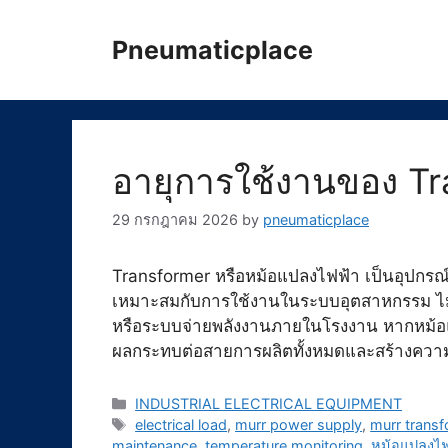
Skip
to
Pneumaticplace
content
อายุการใช้งานของ T
29 กรกฎาคม 2026
by
pneumaticplace
Transformer หรือหม้อแปลงไฟฟ้า เป็นอุปกรณ์
เหมาะสมกับการใช้งานในระบบอุตสาหกรรม ไม่
หรือระบบจ่ายพลังงานภายในโรงงาน หากหม้อแ
ผลกระทบต่อสายการผลิตทั้งหมดและสร้างความส
Categories
INDUSTRIAL ELECTRICAL EQUIPMENT
Tags
electrical load
,
murr power supply
,
murr transf
maintenance
,
temperature monitoring
,
หม้อแปลงไฟ