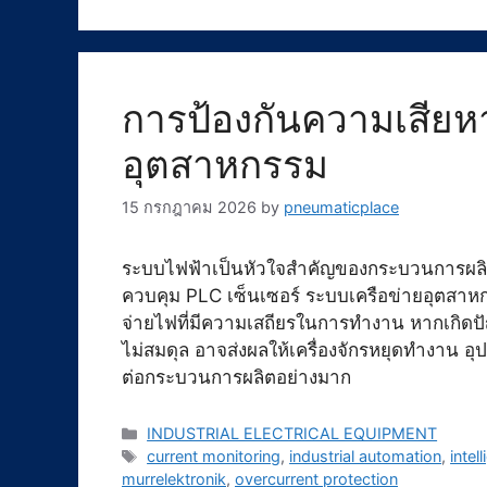
การป้องกันความเสีย
อุตสาหกรรม
15 กรกฎาคม 2026
by
pneumaticplace
ระบบไฟฟ้าเป็นหัวใจสำคัญของกระบวนการผลิต
ควบคุม PLC เซ็นเซอร์ ระบบเครือข่ายอุตสาหก
จ่ายไฟที่มีความเสถียรในการทำงาน หากเกิดปั
ไม่สมดุล อาจส่งผลให้เครื่องจักรหยุดทำงาน อ
ต่อกระบวนการผลิตอย่างมาก
Categories
INDUSTRIAL ELECTRICAL EQUIPMENT
Tags
current monitoring
,
industrial automation
,
intel
murrelektronik
,
overcurrent protection