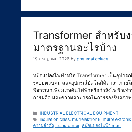
Transformer สำหรับง
มาตรฐานอะไรบ้าง
19 กรกฎาคม 2026
by
pneumaticplace
หม้อแปลงไฟฟ้าหรือ Transformer เป็นอุปกรณ์ส
ระบบควบคุม และอุปกรณ์อัตโนมัติต่างๆ ภายใ
พิจารณาเพียงแรงดันไฟฟ้าหรือกำลังไฟฟ้าเท่
การผลิต และความสามารถในการรองรับสภาพแว
Categories
INDUSTRIAL ELECTRICAL EQUIPMENT
Tags
insulation class
,
murrelektronik
,
murrelektronik
ความสำคัญ transformer
,
หม้อแปลงไฟฟ้า murr