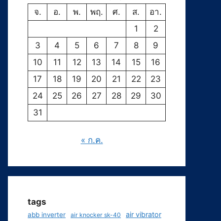
จ.
อ.
พ.
พฤ.
ศ.
ส.
อา.
1
2
3
4
5
6
7
8
9
10
11
12
13
14
15
16
17
18
19
20
21
22
23
24
25
26
27
28
29
30
31
« ก.ค.
tags
air vibrator
abb inverter
air knocker sk-40