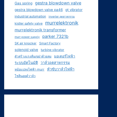
gestra blowdown valve
Gas spring
gestra blowdown valve pa46
gt vibrator
industrial automation
inverter อุตสาหกรรม
murrelektronik
kistler safety valve
murrelektronik transformer
parker 7321b
murr power supply
SK air knocker
Smart Factory
solenoid valve
turbine vibrator
มอเตอร์ไฟฟ้า
ตัวสร้างแรงสั่นเขย่าด้วยลม
ระบบอัตโนมัติ
วาล์วอุตสาหกรรม
หัวขับวาล์วไฟฟ้า
หม้อแปลงไฟฟ้า murr
โซลินอยด์วาล์ว