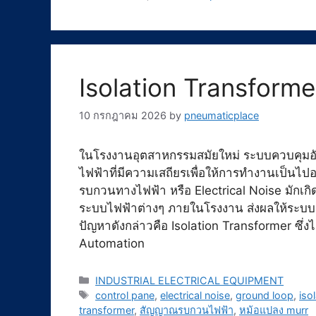
Isolation Transforme
10 กรกฎาคม 2026
by
pneumaticplace
ในโรงงานอุตสาหกรรมสมัยใหม่ ระบบควบคุมอั
ไฟฟ้าที่มีความเสถียรเพื่อให้การทำงานเป็นไ
รบกวนทางไฟฟ้า หรือ Electrical Noise มักเกิด
ระบบไฟฟ้าต่างๆ ภายในโรงงาน ส่งผลให้ระบบค
ปัญหาดังกล่าวคือ Isolation Transformer ซ
Automation
Categories
INDUSTRIAL ELECTRICAL EQUIPMENT
Tags
control pane
,
electrical noise
,
ground loop
,
iso
transformer
,
สัญญาณรบกวนไฟฟ้า
,
หม้อแปลง murr