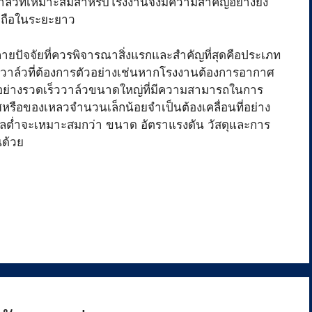
าล์วที่เหมาะสมสำหรับโรงงานจึงมีความสำคัญอย่างยิ่ง
่อถือในระยะยาว
ายปัจจัยที่ควรพิจารณาสิ่งแรกและสำคัญที่สุดคือประเภท
ล์วที่ต้องการตัวอย่างเช่นหากโรงงานต้องการอากาศ
ด้อย่างรวดเร็ววาล์วขนาดใหญ่ที่มีความสามารถในการ
ศหรือของเหลวจำนวนเล็กน้อยจำเป็นต้องเคลื่อนที่อย่าง
ลต่ำจะเหมาะสมกว่า ขนาด อัตราแรงดัน วัสดุและการ
ด้วย