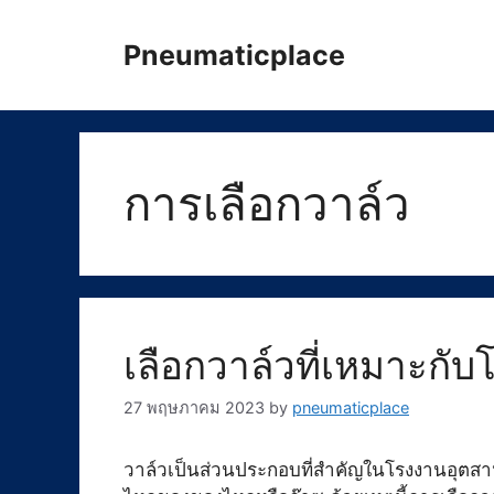
Skip
to
Pneumaticplace
content
การเลือกวาล์ว
เลือกวาล์วที่เหมาะกั
27 พฤษภาคม 2023
by
pneumaticplace
วาล์วเป็นส่วนประกอบที่สำคัญในโรงงานอุตสา