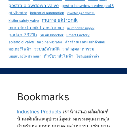
gestra blowdown valve
gestra blowdown valve pa46
gt vibrator
industrial automation
inverter อุตสาหกรรม
murrelektronik
kistler safety valve
murrelektronik transformer
murr power supply
parker 7321b
SK air knocker
Smart Factory
solenoid valve
turbine vibrator
ตัวสร้างแรงสั่นเขย่าด้วยลม
ระบบอัตโนมัติ
วาล์วอุตสาหกรรม
มอเตอร์ไฟฟ้า
หัวขับวาล์วไฟฟ้า
หม้อแปลงไฟฟ้า murr
โซลินอยด์วาล์ว
Bookmarks
Industries Products
เรานำเสนอ ผลิตภัณฑ์
นิวเมติกส์และอุปกรณ์อุตสาหกรรมคุณภาพสูง
สำหรับหลากหลายภาคอุตสาหกรรม เช่น ยาน