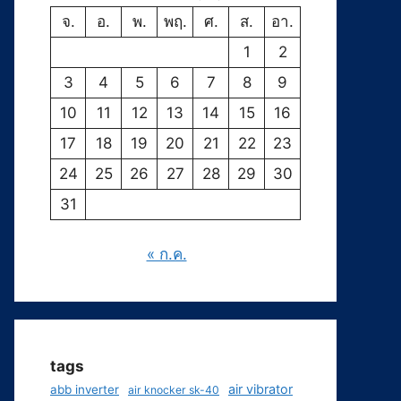
จ.
อ.
พ.
พฤ.
ศ.
ส.
อา.
1
2
3
4
5
6
7
8
9
10
11
12
13
14
15
16
17
18
19
20
21
22
23
24
25
26
27
28
29
30
31
« ก.ค.
tags
air vibrator
abb inverter
air knocker sk-40