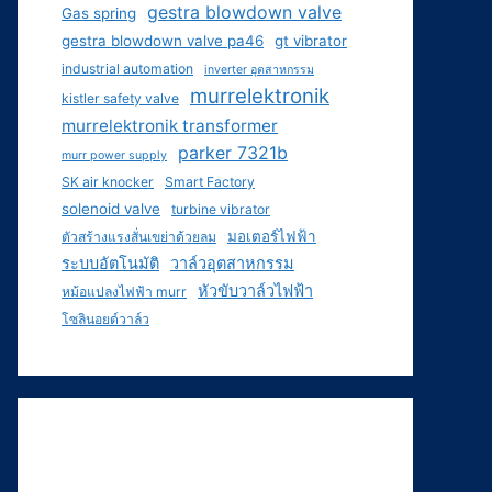
gestra blowdown valve
Gas spring
gestra blowdown valve pa46
gt vibrator
industrial automation
inverter อุตสาหกรรม
murrelektronik
kistler safety valve
murrelektronik transformer
parker 7321b
murr power supply
SK air knocker
Smart Factory
solenoid valve
turbine vibrator
มอเตอร์ไฟฟ้า
ตัวสร้างแรงสั่นเขย่าด้วยลม
ระบบอัตโนมัติ
วาล์วอุตสาหกรรม
หัวขับวาล์วไฟฟ้า
หม้อแปลงไฟฟ้า murr
โซลินอยด์วาล์ว