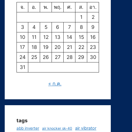
จ.
อ.
พ.
พฤ.
ศ.
ส.
อา.
1
2
3
4
5
6
7
8
9
10
11
12
13
14
15
16
17
18
19
20
21
22
23
24
25
26
27
28
29
30
31
« ก.ค.
tags
air vibrator
abb inverter
air knocker sk-40