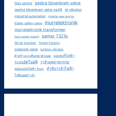
gestra blowdown valve
Gas spring
gestra blowdown valve pa46
gt vibrator
industrial automation
inverter อุตสาหกรรม
murrelektronik
kistler safety valve
murrelektronik transformer
parker 7321b
murr power supply
SK air knocker
Smart Factory
solenoid valve
turbine vibrator
มอเตอร์ไฟฟ้า
ตัวสร้างแรงสั่นเขย่าด้วยลม
ระบบอัตโนมัติ
วาล์วอุตสาหกรรม
หัวขับวาล์วไฟฟ้า
หม้อแปลงไฟฟ้า murr
โซลินอยด์วาล์ว