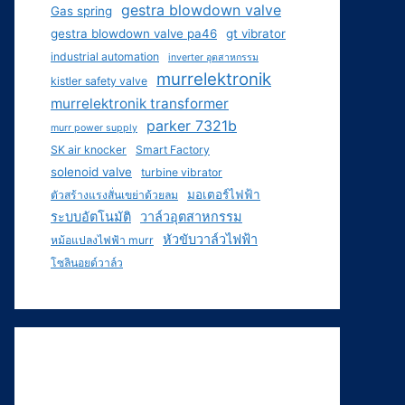
gestra blowdown valve
Gas spring
gestra blowdown valve pa46
gt vibrator
industrial automation
inverter อุตสาหกรรม
murrelektronik
kistler safety valve
murrelektronik transformer
parker 7321b
murr power supply
SK air knocker
Smart Factory
solenoid valve
turbine vibrator
มอเตอร์ไฟฟ้า
ตัวสร้างแรงสั่นเขย่าด้วยลม
ระบบอัตโนมัติ
วาล์วอุตสาหกรรม
หัวขับวาล์วไฟฟ้า
หม้อแปลงไฟฟ้า murr
โซลินอยด์วาล์ว