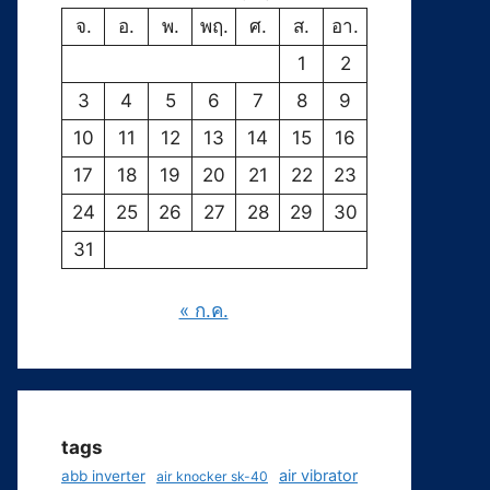
จ.
อ.
พ.
พฤ.
ศ.
ส.
อา.
1
2
3
4
5
6
7
8
9
10
11
12
13
14
15
16
17
18
19
20
21
22
23
24
25
26
27
28
29
30
31
« ก.ค.
tags
air vibrator
abb inverter
air knocker sk-40