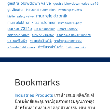
gestra blowdown valve
gestra blowdown valve pa46
gt vibrator
industrial automation
inverter อุตสาหกรรม
murrelektronik
kistler safety valve
murrelektronik transformer
murr power supply
parker 7321b
SK air knocker
Smart Factory
solenoid valve
turbine vibrator
ตัวสร้างแรงสั่นเขย่าด้วยลม
ระบบอัตโนมัติ
วาล์วอุตสาหกรรม
มอเตอร์ไฟฟ้า
หัวขับวาล์วไฟฟ้า
หม้อแปลงไฟฟ้า murr
โซลินอยด์วาล์ว
Bookmarks
Industries Products
เรานำเสนอ ผลิตภัณฑ์
นิวเมติกส์และอุปกรณ์อุตสาหกรรมคุณภาพสูง
สำหรับหลากหลายภาคอุตสาหกรรม เช่น ยาน