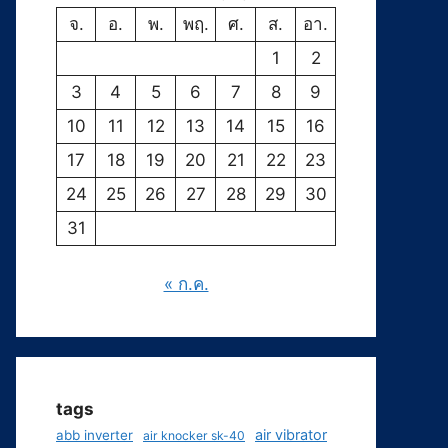
จ.
อ.
พ.
พฤ.
ศ.
ส.
อา.
1
2
3
4
5
6
7
8
9
10
11
12
13
14
15
16
17
18
19
20
21
22
23
24
25
26
27
28
29
30
31
« ก.ค.
tags
air vibrator
abb inverter
air knocker sk-40