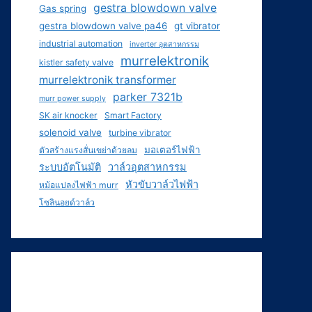
gestra blowdown valve
Gas spring
gestra blowdown valve pa46
gt vibrator
industrial automation
inverter อุตสาหกรรม
murrelektronik
kistler safety valve
murrelektronik transformer
parker 7321b
murr power supply
SK air knocker
Smart Factory
solenoid valve
turbine vibrator
มอเตอร์ไฟฟ้า
ตัวสร้างแรงสั่นเขย่าด้วยลม
ระบบอัตโนมัติ
วาล์วอุตสาหกรรม
หัวขับวาล์วไฟฟ้า
หม้อแปลงไฟฟ้า murr
โซลินอยด์วาล์ว