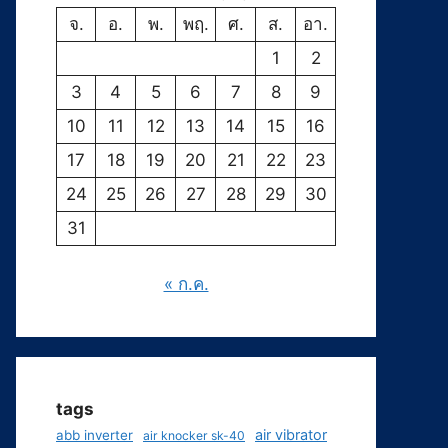
จ.
อ.
พ.
พฤ.
ศ.
ส.
อา.
1
2
3
4
5
6
7
8
9
10
11
12
13
14
15
16
17
18
19
20
21
22
23
24
25
26
27
28
29
30
31
« ก.ค.
tags
air vibrator
abb inverter
air knocker sk-40