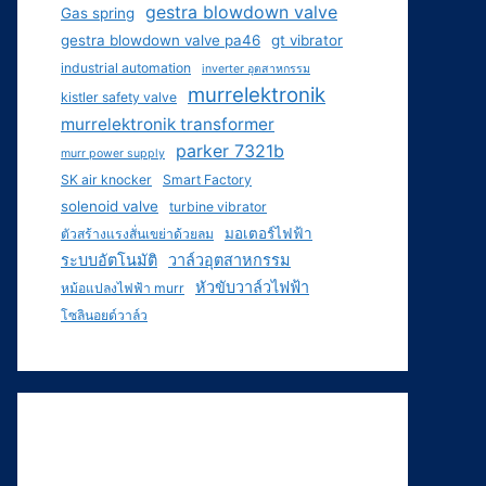
gestra blowdown valve
Gas spring
gestra blowdown valve pa46
gt vibrator
industrial automation
inverter อุตสาหกรรม
murrelektronik
kistler safety valve
murrelektronik transformer
parker 7321b
murr power supply
SK air knocker
Smart Factory
solenoid valve
turbine vibrator
มอเตอร์ไฟฟ้า
ตัวสร้างแรงสั่นเขย่าด้วยลม
ระบบอัตโนมัติ
วาล์วอุตสาหกรรม
หัวขับวาล์วไฟฟ้า
หม้อแปลงไฟฟ้า murr
โซลินอยด์วาล์ว