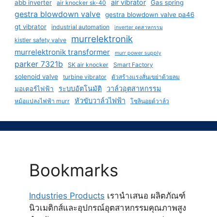
air vibrator
abb inverter
Gas spring
air knocker sk-40
gestra blowdown valve
gestra blowdown valve pa46
gt vibrator
industrial automation
inverter อุตสาหกรรม
murrelektronik
kistler safety valve
murrelektronik transformer
murr power supply
parker 7321b
SK air knocker
Smart Factory
solenoid valve
turbine vibrator
ตัวสร้างแรงสั่นเขย่าด้วยลม
ระบบอัตโนมัติ
วาล์วอุตสาหกรรม
มอเตอร์ไฟฟ้า
หัวขับวาล์วไฟฟ้า
หม้อแปลงไฟฟ้า murr
โซลินอยด์วาล์ว
Bookmarks
Industries Products
เรานำเสนอ ผลิตภัณฑ์
นิวเมติกส์และอุปกรณ์อุตสาหกรรมคุณภาพสูง