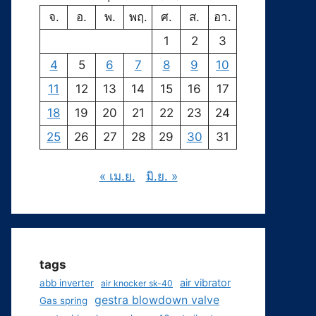
จ.
อ.
พ.
พฤ.
ศ.
ส.
อา.
1
2
3
4
5
6
7
8
9
10
11
12
13
14
15
16
17
18
19
20
21
22
23
24
25
26
27
28
29
30
31
« เม.ย.
มิ.ย. »
tags
air vibrator
abb inverter
air knocker sk-40
gestra blowdown valve
Gas spring