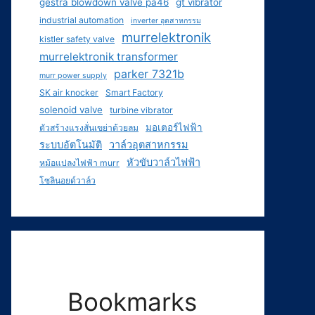
gestra blowdown valve pa46
gt vibrator
industrial automation
inverter อุตสาหกรรม
murrelektronik
kistler safety valve
murrelektronik transformer
parker 7321b
murr power supply
SK air knocker
Smart Factory
solenoid valve
turbine vibrator
มอเตอร์ไฟฟ้า
ตัวสร้างแรงสั่นเขย่าด้วยลม
ระบบอัตโนมัติ
วาล์วอุตสาหกรรม
หัวขับวาล์วไฟฟ้า
หม้อแปลงไฟฟ้า murr
โซลินอยด์วาล์ว
Bookmarks