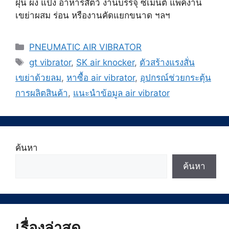
ฝุ่น ผง แป้ง อาหารสัตว์ งานบรรจุ ซีเมนต์ แพ็คงาน
เขย่าผสม ร่อน หรืองานคัดแยกขนาด ฯลฯ
Categories
PNEUMATIC AIR VIBRATOR
Tags
gt vibrator
,
SK air knocker
,
ตัวสร้างแรงสั่น
เขย่าด้วยลม
,
หาซื้อ air vibrator
,
อุปกรณ์ช่วยกระตุ้น
การผลิตสินค้า
,
แนะนำข้อมูล air vibrator
ค้นหา
ค้นหา
เรื่องล่าสุด