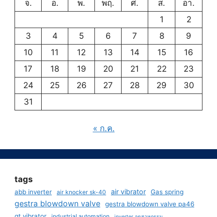
จ.
อ.
พ.
พฤ.
ศ.
ส.
อา.
1
2
3
4
5
6
7
8
9
10
11
12
13
14
15
16
17
18
19
20
21
22
23
24
25
26
27
28
29
30
31
« ก.ค.
tags
air vibrator
abb inverter
Gas spring
air knocker sk-40
gestra blowdown valve
gestra blowdown valve pa46
gt vibrator
industrial automation
inverter อุตสาหกรรม