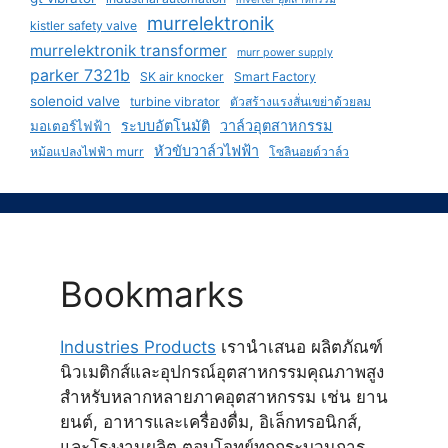
murrelektronik
kistler safety valve
murrelektronik transformer
murr power supply
parker 7321b
SK air knocker
Smart Factory
solenoid valve
turbine vibrator
ตัวสร้างแรงสั่นเขย่าด้วยลม
ระบบอัตโนมัติ
วาล์วอุตสาหกรรม
มอเตอร์ไฟฟ้า
หัวขับวาล์วไฟฟ้า
หม้อแปลงไฟฟ้า murr
โซลินอยด์วาล์ว
Bookmarks
Industries Products
เรานำเสนอ ผลิตภัณฑ์
นิวเมติกส์และอุปกรณ์อุตสาหกรรมคุณภาพสูง
สำหรับหลากหลายภาคอุตสาหกรรม เช่น ยาน
ยนต์, อาหารและเครื่องดื่ม, อิเล็กทรอนิกส์,
และโรงงานผลิต ตอบโจทย์ทุกกระบวนการ